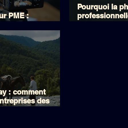
Pourquoi la p
ur PME :
professionnel
026 pour les PME
ligne
nay : comment
ntreprises des