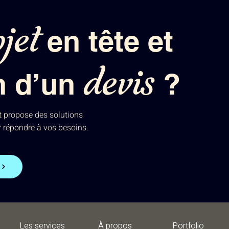
jet
en tête et
devis
n d’un
?
et propose des solutions
r répondre à vos besoins.
Les services
À propos
Portfolio