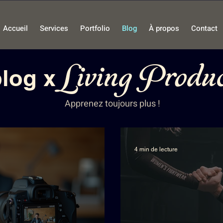
Accueil
Services
Portfolio
Blog
À propos
Contact
Living Produc
blog x
Apprenez toujours plus !
4 min de lecture